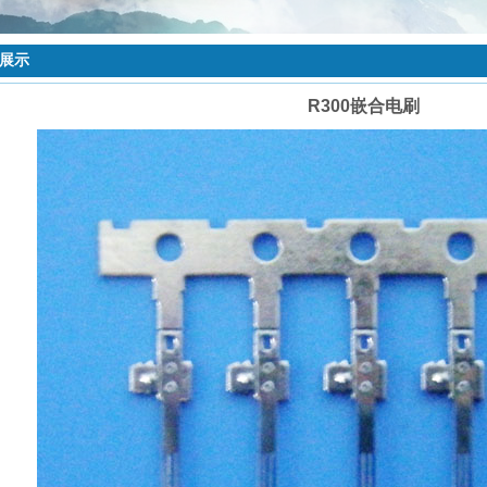
品展示
R300嵌合电刷