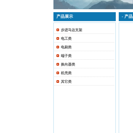
产品展示
- 产
步进马达支架
电工类
电刷类
端子类
换向器类
机壳类
其它类